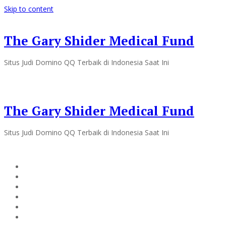
Skip to content
The Gary Shider Medical Fund
Situs Judi Domino QQ Terbaik di Indonesia Saat Ini
The Gary Shider Medical Fund
Situs Judi Domino QQ Terbaik di Indonesia Saat Ini
Home
Privacy Policy
Terms Of Service
Contact
Berita Terbaru
Tips & Trik