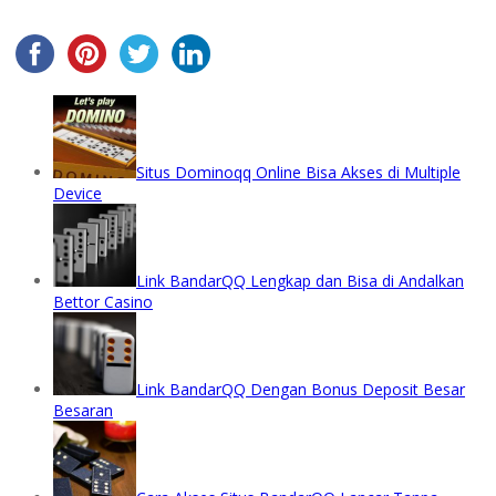
Situs Dominoqq Online Bisa Akses di Multiple
Device
Link BandarQQ Lengkap dan Bisa di Andalkan
Bettor Casino
Link BandarQQ Dengan Bonus Deposit Besar
Besaran