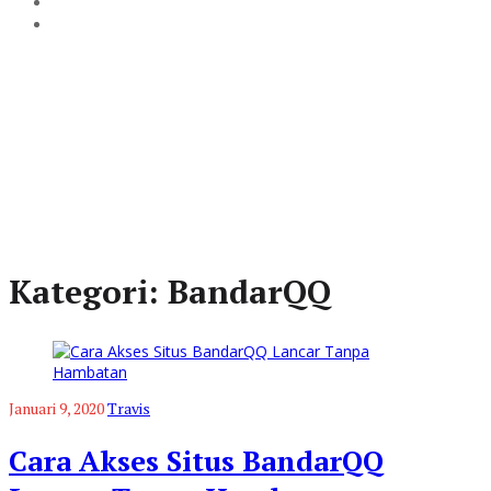
Tutorial
BandarQ
Kategori:
BandarQQ
Januari 9, 2020
Travis
Cara Akses Situs BandarQQ