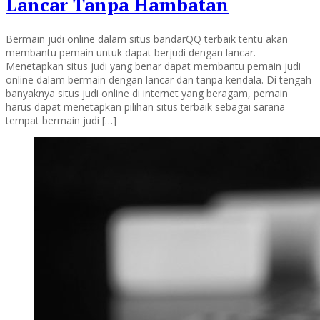
Lancar Tanpa Hambatan
Bermain judi online dalam situs bandarQQ terbaik tentu akan
membantu pemain untuk dapat berjudi dengan lancar.
Menetapkan situs judi yang benar dapat membantu pemain judi
online dalam bermain dengan lancar dan tanpa kendala. Di tengah
banyaknya situs judi online di internet yang beragam, pemain
harus dapat menetapkan pilihan situs terbaik sebagai sarana
tempat bermain judi […]