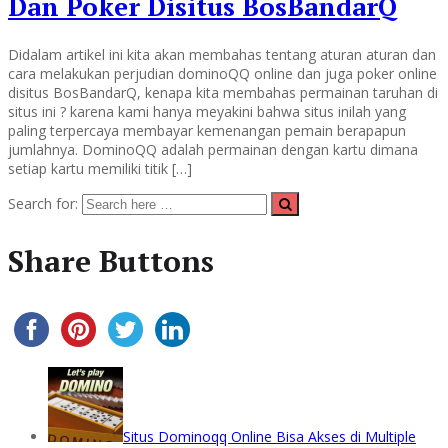
Dan Poker Disitus BosBandarQ
Didalam artikel ini kita akan membahas tentang aturan aturan dan
cara melakukan perjudian dominoQQ online dan juga poker online
disitus BosBandarQ, kenapa kita membahas permainan taruhan di
situs ini ? karena kami hanya meyakini bahwa situs inilah yang
paling terpercaya membayar kemenangan pemain berapapun
jumlahnya. DominoQQ adalah permainan dengan kartu dimana
setiap kartu memiliki titik […]
Search for:
Share Buttons
Situs Dominoqq Online Bisa Akses di Multiple