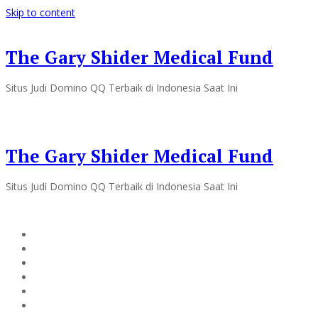
Skip to content
The Gary Shider Medical Fund
Situs Judi Domino QQ Terbaik di Indonesia Saat Ini
The Gary Shider Medical Fund
Situs Judi Domino QQ Terbaik di Indonesia Saat Ini
Home
Privacy Policy
Terms Of Service
Contact
Berita Terbaru
Tips & Trik