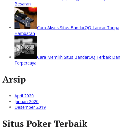
Besaran
Cara Akses Situs BandarQQ Lancar Tanpa
Hambatan
Cara Memilih Situs BandarQQ Terbaik Dan
Terpercaya
Arsip
April 2020
Januari 2020
Desember 2019
Situs Poker Terbaik