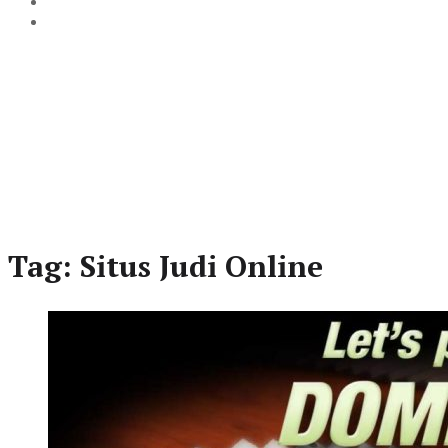
Tutorial
BandarQ
Tag:
Situs Judi Online