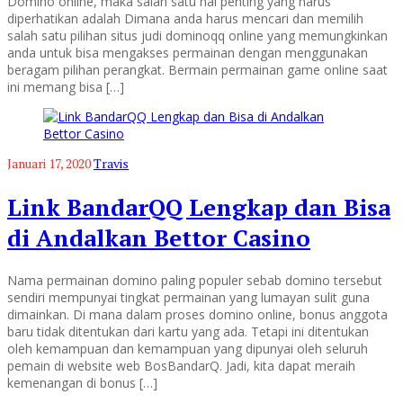
Domino online, maka salah satu hal penting yang harus
diperhatikan adalah Dimana anda harus mencari dan memilih
salah satu pilihan situs judi dominoqq online yang memungkinkan
anda untuk bisa mengakses permainan dengan menggunakan
beragam pilihan perangkat. Bermain permainan game online saat
ini memang bisa […]
Januari 17, 2020
Travis
Link BandarQQ Lengkap dan Bisa
di Andalkan Bettor Casino
Nama permainan domino paling populer sebab domino tersebut
sendiri mempunyai tingkat permainan yang lumayan sulit guna
dimainkan. Di mana dalam proses domino online, bonus anggota
baru tidak ditentukan dari kartu yang ada. Tetapi ini ditentukan
oleh kemampuan dan kemampuan yang dipunyai oleh seluruh
pemain di website web BosBandarQ. Jadi, kita dapat meraih
kemenangan di bonus […]