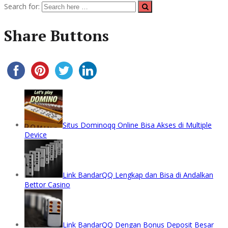
Search for:
Share Buttons
Situs Dominoqq Online Bisa Akses di Multiple
Device
Link BandarQQ Lengkap dan Bisa di Andalkan
Bettor Casino
Link BandarQQ Dengan Bonus Deposit Besar