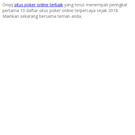
Oriqq
situs poker online terbaik
yang terus menempati peringkat
pertama 10 daftar situs poker online terpercaya sejak 2018.
Mainkan sekarang bersama teman anda.