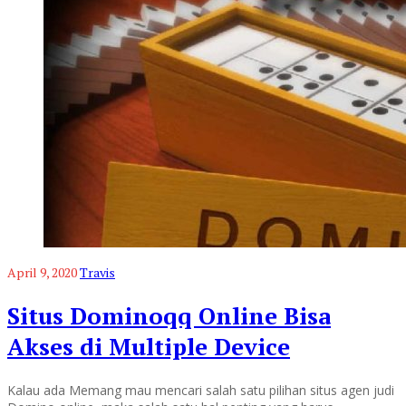
April 9, 2020
Travis
Situs Dominoqq Online Bisa
Akses di Multiple Device
Kalau ada Memang mau mencari salah satu pilihan situs agen judi